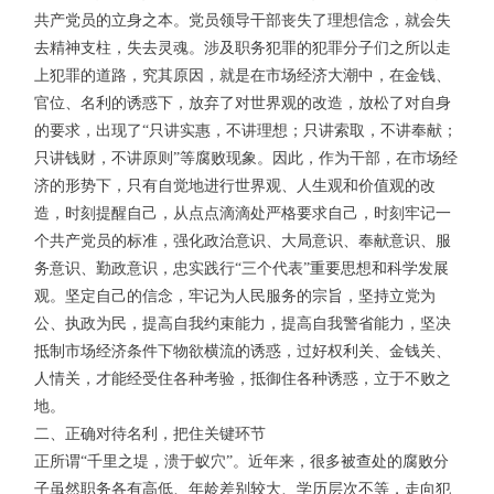
共产党员的立身之本。党员领导干部丧失了理想信念，就会失
去精神支柱，失去灵魂。涉及职务犯罪的犯罪分子们之所以走
上犯罪的道路，究其原因，就是在市场经济大潮中，在金钱、
官位、名利的诱惑下，放弃了对世界观的改造，放松了对自身
的要求，出现了“只讲实惠，不讲理想；只讲索取，不讲奉献；
只讲钱财，不讲原则”等腐败现象。因此，作为干部，在市场经
济的形势下，只有自觉地进行世界观、人生观和价值观的改
造，时刻提醒自己，从点点滴滴处严格要求自己，时刻牢记一
个共产党员的标准，强化政治意识、大局意识、奉献意识、服
务意识、勤政意识，忠实践行“三个代表”重要思想和科学发展
观。坚定自己的信念，牢记为人民服务的宗旨，坚持立党为
公、执政为民，提高自我约束能力，提高自我警省能力，坚决
抵制市场经济条件下物欲横流的诱惑，过好权利关、金钱关、
人情关，才能经受住各种考验，抵御住各种诱惑，立于不败之
地。
二、正确对待名利，把住关键环节
正所谓“千里之堤，溃于蚁穴”。近年来，很多被查处的腐败分
子虽然职务各有高低、年龄差别较大、学历层次不等，走向犯