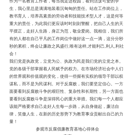
作为一名教育工作者，每当我走进校园，看到活泼可爱的学
生，我心里总是满满地装着沉甸甸的责任。站在工作岗位上，
教书育人，培养高素质的劳动者和技能技术型人才，这是何等
重大的责任，为此我们更应该时时刻刻警醒，把自己人生的天
平摆正，走好人生路，身正为范，敬业爱岗。我相信，我们所
有的人都在自己平凡的工作岗位中做好这一点一滴，这分分秒
秒的累积，终会让廉政之风盛行,唯有这样,才能利己,利人,利社
会！
我们党是执政党，立党为公、执政为民是我们党的立党之本。
党的各级干部掌握着人民赋予的权力。在市场经济社会中人们
的世界观和价值观的变化，使得一些握有实权的领导干部以权
谋私，而不是为民谋利。对于反腐败，我们要坚定信心。一方
面要看到反腐败斗争的艰巨性、复杂性和长期性，另一方面也
要看到反腐败斗争是深得民心的重大举措。我们每一个人都应
该能严格要求自己走好人生每一步路，从自身做起，廉洁自
律，笑傲人生，在新的历史形势下为教育事业贡献出自己的力
量！
参观市反腐倡廉教育基地心得体会