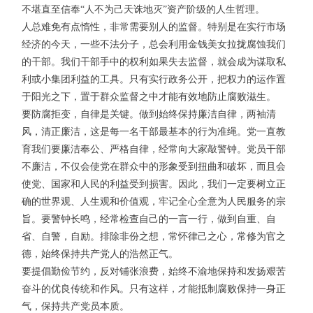
不堪直至信奉“人不为己天诛地灭”资产阶级的人生哲理。
人总难免有点惰性，非常需要别人的监督。特别是在实行市场
经济的今天，一些不法分子，总会利用金钱美女拉拢腐蚀我们
的干部。我们干部手中的权利如果失去监督，就会成为谋取私
利或小集团利益的工具。只有实行政务公开，把权力的运作置
于阳光之下，置于群众监督之中才能有效地防止腐败滋生。
要防腐拒变，自律是关键。做到始终保持廉洁自律，两袖清
风，清正廉洁，这是每一名干部最基本的行为准绳。党一直教
育我们要廉洁奉公、严格自律，经常向大家敲警钟。党员干部
不廉洁，不仅会使党在群众中的形象受到扭曲和破坏，而且会
使党、国家和人民的利益受到损害。因此，我们一定要树立正
确的世界观、人生观和价值观，牢记全心全意为人民服务的宗
旨。要警钟长鸣，经常检查自己的一言一行，做到自重、自
省、自警，自励。排除非份之想，常怀律己之心，常修为官之
德，始终保持共产党人的浩然正气。
要提倡勤俭节约，反对铺张浪费，始终不渝地保持和发扬艰苦
奋斗的优良传统和作风。只有这样，才能抵制腐败保持一身正
气，保持共产党员本质。