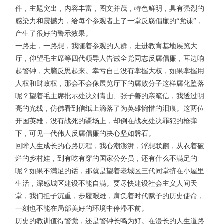
件，主题突出，内容丰富，图文并茂，特色鲜明，具有强烈的
感染力和震撼力，给每个参观者上了一堂反腐倡廉的“党课”，
产生了很好的警示效果。
一路走，一路想，我随着参观的人群，走进教育基地展览大
厅，仰望毛主席等四代领导人告诫全党同志反腐倡廉，耳边响
起警钟，大脑反思起来。幸亏自己没有掌握大权，如果掌握用
人权和财政权，那会不会像展览厅下的腐败分子这样腐化堕落
呢？望着毛主席批示处决刘青山、张子善的亲笔信，我透过明
亮的光线，仿佛看到信纸上滴落了为英雄惋惜的泪痕。这两位
开国英雄，没有战死的疆场上，却倒在战友处决罪犯的枪弹
下，可见一代伟人反腐倡廉的决心坚如磐石。
回眸人生成长的心路历程，我心潮澎湃，浮想联翩，从衣着破
烂的乡村娃，到有吃有穿的国家公务员，还有什么不满足的
呢？如果不满足的话，那就是望着老城区三代同堂挤在小屋里
生活，深感城区建设不能自满。要尽快建设社会主义人间天
堂，我们担子沉重，步履艰难，肩负着时代赋予的历史使命，
一刻也不能在局部美好的环境中停滞不前。
历史的教训值得警觉，还是警钟长鸣为好。在漫长的人生道路