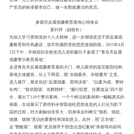
产党员的标准要求自己，做一名勤政廉洁的党员。
参观市反腐倡廉教育基地心得体会
姜封祥（副校长）
为深入学习贯彻党的十八大精神，进一步增强党员干部反腐倡
廉教育和作风建设，筑牢拒腐防变的思想道德防线，2015年4月
1日下午，学校组织全校党员入党积极分子参观了“青岛市反腐
倡廉警示教育基地”。
走进青岛市反腐倡廉教育基的大门，映入眼帘的是呈船型结构
基地主体建筑，分上下两层，寓“水能载舟、亦能覆舟”之意。
进入展厅，展览包括“反腐倡廉、英明决策”、“以案为戒、警钟
长鸣”、“殷切期望、光辉榜样”、“履行职责、任重道远”四个部
分，展出了110个警示案例。一个个鲜活的案例和一幅幅真实的
画面，生动展示了那些利令智昏放松思想改造的人们沦为阶下
囚的过程，对大家触动非常大，切身体会到树立“慎权、慎欲、
慎微、慎独”意识的重要性和深刻意义。此外，照“正衣镜”、
走“警醒屋”、观看“党员领导干部违法违纪案例”录相等内容同