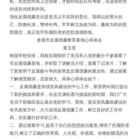
机，在思想作风上过得硬，才能经得起任何考验，永远保持党
的优良传统和作风。
强化反腐倡廉意识是党员义不容辞的责任。我将以此警示自
己，防微杜渐，警钟长鸣，牢牢树立执政为民、廉政为民的思
想观念，真正筑牢拒腐防变的思想道德防线。
参观市反腐倡廉教育基地心得体会
黄玉坚
根据学校安排，我校近期组织了党员和入党积极分子参观看了
市反腐倡廉基地，并听取了讲解员介绍，观看了记录片，了解
了新形势下反腐败斗争的形势及反腐倡廉的紧迫性。通过观看
了解感受颇深，启发很大。具体心得体会如下：
一、 反腐倡廉是加强党风建设的中心工作，新形势向我们提出
了新的挑战和要求，在这充满机遇与挑战的新时期，我们广大
党员干部都应该认真自觉的学习、贯彻、落实党风廉政建设的
有关政策方针，大力加强反腐倡廉工作，树立良好的工作作
风，切实履行好本职工作。
二、通过观看学习,提高了自己的思想政治素质,增强了拒腐防变
能力,树立了正确的世界观、人生观、价值观。在物欲横流的当