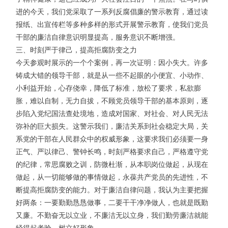
进的今天，我们党采取了一系列反腐倡廉的警示教育，通过读
报纸、出宣传栏等多种多样的形式开展警示教育，使我们党员
干部的廉洁自律意识明显提高，服务意识不断增强。
三、时刻严于律己，提高拒腐防变之力
今天参观时展示的一个个案例，再一次证明：因小失大。许多
铸成大错的领导干部，就是从一些不起眼的小便宜、小动作、
小利益开始，心存侥幸，降低了标准，放松了要求，私欲膨
胀，难以自制，无力自拔，不顾党员领导干部的基本原则，逐
步陷入党纪国法查处境地，造成对国家、对社会、对人民无法
弥补的巨大损失。这警示我们，廉洁关系到社会稳定大局，关
系党的干部在人民群众中的权威形象，这要求我们必须要一身
正气、严以律己、警钟长鸣，时刻严格要求自己，严格遵守党
的纪律，常思腐败之训，防微杜渐，从本职岗位做起，从现在
做起，从一切能够做的事情做起，永葆共产党员的先进性，不
断提高拒腐防变的能力。对于廉洁自律问题，我认为主要把握
好两条：一要勤勤恳恳做事，二要干干净净做人，也就是既勤
又廉。不勤奋无以立业，不廉洁无以立身，我们勤劳廉洁就能