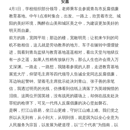
安嘉
4月1日，学校组织部分领导，老师乘车去参观青岛市反腐倡廉
教育基地。中午1点准时集合，出发。一路上，欣赏着市北、城
阳的美好环境，陶醉在山美和城区美之中，为建设更加美好的
明天而自豪。
前方的路，宽阔平坦；那边的楼，宽敞明亮；让初来乍到的司
机不敢相信，这儿就是劳动教养的地方。车子在辗转中缓缓驶
进，我看到青岛监狱与教育基地遥遥相对，看出天堂与地狱仅
有一步之遥，如果人性稍有放纵行为，那么人生也许会滑入万
丈深渊。一路走，一路想，我随着参观的人群，走进教育基地
展览大厅，仰望毛主席等四代领导人告诫全党同志反腐倡廉，
耳边响起警钟。望着毛主席批示处决刘青山、张子善的亲笔
信，我透过明亮的光线，仿佛看到信纸上滴落了为英雄惋惜的
泪痕。这两位开国英雄，没有战死的疆场上，却倒在战友处决
罪犯的枪弹下，可见一代伟人反腐倡廉的决心坚如磐石。
是啊，打江山容易，坐江山更难，守好江山难上难。我们党之
所以从无到有，从小到大，从弱到强，就是因为以全心全意为
人民服务为宗旨，以发展为硬道理，以“三个代表”为指南，以