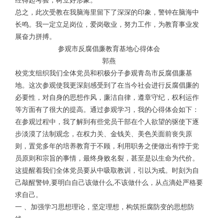
经得起考验，树立好形象。
总之，此次受教在我脑海里留下了深深的印象，警钟在脑海中
长鸣。我一定立足岗位，爱岗敬业，努力工作，为教育事业发
展奋力拼搏。
参观市反腐倡廉教育基地心得体会
郭燕
校党支组织我们全体党员和积极分子参观青岛市反腐倡廉基
地。这次参观使我更深刻感受到了在当今社会进行反腐倡廉的
必要性，对自身的思想作风，廉洁自律，遵章守纪，权利运作
等方面有了很大的提高。通过参观学习，我的心得体会如下：
在参观过程中，我了解到有些党员干部在个人欲望的驱使下逐
步淡漠了法制观念，在权力关、金钱关、美色关面前丧失原
则，置党多年的培养教育于不顾，利用职务之便做出有悖于党
员原则和宗旨的事情，最终身败名裂，甚至是以生命为代价。
这提醒着我们全体党员要从中吸取教训，引以为戒。时刻为自
己敲醒警钟,要明白自己该做什么,不该做什么，从点滴处严格要
求自己。
一 、加强学习思想理论，坚定理想，构筑拒腐防变的思想防