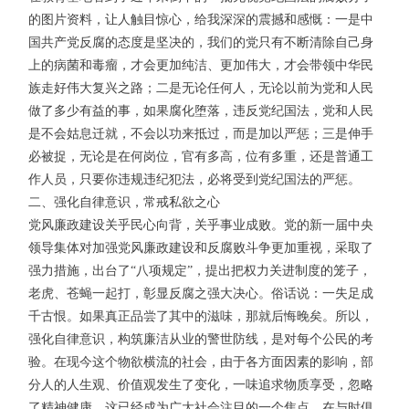
的图片资料，让人触目惊心，给我深深的震撼和感慨：一是中
国共产党反腐的态度是坚决的，我们的党只有不断清除自己身
上的病菌和毒瘤，才会更加纯洁、更加伟大，才会带领中华民
族走好伟大复兴之路；二是无论任何人，无论以前为党和人民
做了多少有益的事，如果腐化堕落，违反党纪国法，党和人民
是不会姑息迁就，不会以功来抵过，而是加以严惩；三是伸手
必被捉，无论是在何岗位，官有多高，位有多重，还是普通工
作人员，只要你违规违纪犯法，必将受到党纪国法的严惩。
二、强化自律意识，常戒私欲之心
党风廉政建设关乎民心向背，关乎事业成败。党的新一届中央
领导集体对加强党风廉政建设和反腐败斗争更加重视，采取了
强力措施，出台了“八项规定”，提出把权力关进制度的笼子，
老虎、苍蝇一起打，彰显反腐之强大决心。俗话说：一失足成
千古恨。如果真正品尝了其中的滋味，那就后悔晚矣。所以，
强化自律意识，构筑廉洁从业的警世防线，是对每个公民的考
验。在现今这个物欲横流的社会，由于各方面因素的影响，部
分人的人生观、价值观发生了变化，一味追求物质享受，忽略
了精神健康，这已经成为广大社会注目的一个焦点。在与时俱