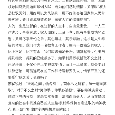
样具有深刻的感染力与教育意义。当看到曾经的省、市、区级
领导因腐败问题而锒铛入狱，既为他们感到惋惜，又感叹“权力
是把双刃剑，用好可以为民谋利，用不好则会给国家和人民带
来灾难，并且造成身败名裂，家破人亡的惨痛结局”。
人的一生是短暂的，在短暂的人生中，自由最宝贵。一个人工
作进步，事业有成，家人团圆，上贤下孝，既有事业成功的欣
慰，又可尽享天伦之乐，其心坦坦、其乐融融，这才是人生幸
福的体现。我们作为一名教育工作者，拥有一份稳定的收入，
比上不足，比下有余，我们应该知足长乐。细算起来，付出与
得到相比，得到的已经很多了。如果利用职权捞取不义之财，
违纪违法，不仅心理上要担惊受怕，而且一旦暴露，就会受到
法律惩治，可能连现在的工作和待遇都要失去，情节严重的还
要受牢狱之苦，值得吗？
苏轼说过：“天地之间，物各有主，苟非己之所有，虽一毫而莫
取”。对于不义之财“莫伸手，伸手必被捉”。要依靠诚实劳动，
获取正当的收益，老老实实办事，清清白白做人。从而在错综
复杂的社会中找准自己的人生路标,始终保持奋发进取的精神状
态,真正筑牢拒腐防变的思想道德防线！