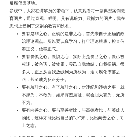
反腐倡廉基地。
参观中，大家在讲解员的带领下，认真观看每一副典型案例教
育图片，通过直观、鲜明、具有说服力、震撼力的图片，我在
思想上受到了深刻的教育和洗礼。
要有是非之心。正确的是非之心，首先来自于正确的政
治理论观点。所以要认真学习，打牢理论根底，检查信
奉正义，信奉正气。
要有畏惧之心。畏惧之心，实际上是畏己之心，畏己被
权迷，被色诱，被物累，畏己自我放纵，自我招祸。很
多人，正是从自我放纵到为所欲为，走向腐化堕落之
路，甚至成为反正分子。
要有羞耻之心。有了羞耻之心，对违纪和违德之事，就
不愿为，不敢为，如果寡羞廉耻，就会胆大妄为，无所
不为。
要有向善之心。要与至善者比，与高德者比，与英雄人
物比，这样才能比出自己的“小”来，比出向善之心，向
上之志。