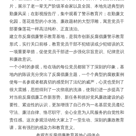
片，展示了老一辈无产阶级革命家以及全国、本地先进典型的
勤廉风采；在影视报告厅，集中观看了警示教育片；在勤廉文
化园，莲花造型的小水池、廉政题材的大型浮雕，寓意党员干
部要像莲花一样高洁纯朴、正直淡泊。
建立市反腐倡廉警示教育基地，是我市创新反腐倡廉警示教育
形式，实行关口前移，教育党员干部不犯错误或少犯错误的又
一项重要举措，促使党员干部进一步强化宗旨意识、纪律意识
和廉政意识。
一个小时的参观，给在场的每位党员都留下了深刻的印象，基
地内的陈设充分突出了反腐倡廉主题，一个个典型的腐败案例
使每一名参观者都真切的感受到了法纪的威严，心灵也受到了
很大震撼，思想得到了一次彻底的洗涤，使我们进一步提高了
对当前反腐倡廉工作新形势、新任务和抓好党风廉政建设的必
要性、紧迫性的认识，更加增强了自己作为一名基层党员遵纪
守法、廉洁自律、恪尽职守、全心全意为人民服务的自觉性和
责任感。这次参观活动给大家上了一堂生动、深刻的廉政教育
课，富有强烈的感染力和教育意义。
参观市反腐倡廉教育基地心得体会