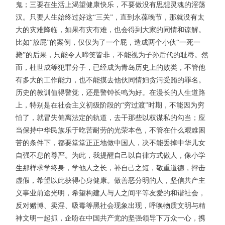
鬼；三要在生活上渴望健康快乐，不要做没有思想灵魂的淫荡
汉。只要人生始终过好这“三关”，直到永葆晚节，那就没有太
大的灾难降临，如果有灾有难，也会得到大家的同情和谅解。
比如“放屁”的案例，仅仅为了一个屁，造成两个小伙“一死一
毙”的后果，只能令人啼笑皆非，不能视为子孙后代的耻辱。然
而，杜世成等犯罪分子，已经成为青岛历史上的败类，不管他
有多大的工作能力，也不能摸去他伙同情妇贪污受贿的罪名。
历史的教训值得警觉，还是警钟长鸣为好。在漫长的人生道路
上，特别是在社会主义初级阶段的“穷过渡”时期，不能因为穷
怕了，就冒失偏离法定的轨道，去干那些以权谋私的勾当；应
当保持中华民族乐于吃苦耐劳的光荣本色，不管在什么艰难困
苦的条件下，都要堂堂正正地做中国人，决不能丢掉中华儿女
自强不息的尊严。为此，我提醒自己以自律方式做人，像小学
生那样求学终身，学他人之长，补自己之短，敬重道德，抨击
虚假，希望以此获得心身健康。做善恶分明的人，坚信共产主
义事业前途光明，希望构建人与人之间平等友爱的和谐社会，
反对赌博、卖淫、吸毒等黑社会现象出现，呼唤物质文明与精
神文明一起抓，企盼在中国共产党的坚强领导下万众一心，携