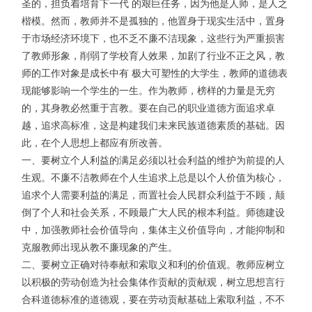
圣的，担负着培育下一代 的艰巨任务，因为他是人师，是人之
楷模。然而，教师并不是孤独的，他置身于现实生活中，置身
于市场经济环境下，也不乏不廉不洁现象，这些行为严重损害
了教师形象，削弱了学校育人效果，加剧了行业不正之风，教
师的工作对象是成长中有 极大可塑性的大学生，教师的道德表
现能够影响一个学生的一生。作为教师，榜样的力量是无穷
的，其身教必然重于言教。要在自己的职业道德方面追求卓
越，追求高标准，这是构建我们未来民族道德素质的基础。因
此，在个人思想上都应有所改善。
一、要树立个人利益的满足必须以社会利益的维护为前提的人
生观。不廉不洁教师在个人生追求上总是以个人价值为核心，
追求个人需要利益的满足，而置社会人民群众利益于不顾，颠
倒了个人和社会关系，不顾最广大人民的根本利益。师德建设
中，加强教师社会价值导向，集体主义价值导向，才能抑制和
克服教师出现从教不廉现象的产生。
二、要树立正确对待奉献和索取义和利的价值观。教师应树立
以积极的劳动创造为社会集体作贡献的贡献观，树立思想言行
合科道德标准的道德观，要在劳动贡献基础上索取利益，不不