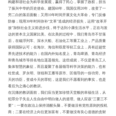
构建和谐社会为科学发展观，赢得了民心，掌握了政权，担当
了振兴中华的历史使命。建国60年，我国仅用20年，改变了一
穷二白的落后面貌；又用10年时间开展文化大革命，专门反修
防修；现用30年时间弥补“文革”造成的经济损失，运用“改革开
放”加快社会主义前进步伐，终于达到小康生活水平，正在与发
达的资本主义国家比美。在比美的过程中，我们青岛市不甘落
后，在磁浮列车、深水大船、石油化工等重工业上，产品质量
获得国际认可；在海尔、海信和双星等轻工业上，具有赶超世
界先进技术的能力；在国内外知名度上，青岛啤酒、青岛经济
和青岛城市等排名地位遥遥领先。这些成就，不仅是青岛工人
集体智慧的象征，而且凝聚了各届领导科学决策的能力，也有
杜世成、罗永明、张锐和王雁等原市、区领导的一份功劳。昨
天的功臣，变成今天的罪犯，这是我们不愿看到的事实，也是
看后为之痛心的教训。
在沉痛的教训面前，我们应当更加珍惜天堂般的幸福生活，从
犯罪分子失去人生自由中明白做人的道理。做人应该“三要三不
要”：一要在政治上保持清醒头脑，不要做没有党性原则的投机
商；二要在经济上向往更加富有，不要做没有良心道德的贪财