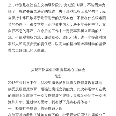
上，特别是在社会主义初级阶段的“穷过渡”时期，不能因为穷
怕了，就冒失偏离法定的轨道，去干那些以权谋私的勾当；应
当保持中华民族乐于吃苦耐劳的光荣本色，不管在什么艰难困
苦的条件下，都要堂堂正正地做中国人，决不能丢掉中华儿女
自强不息的尊严。在今后的工作中一定要牢固树立正确的人生
观、价值观和权力观，廉洁奉公、遵纪守法，进一步提高对国
家和人民高度负责的责任感，以高尚的精神追求和科学的监管
理念走好自已的人生路。
参观市反腐倡廉教育基地心得体会
段宏
2015年4月1日下午，我校组织党员参观市反腐倡廉教育基地，
接受反腐倡廉教育，增强防腐拒变的能力。此次参观学习在我
的思想上又敲响了一次反腐倡廉的警钟，灵魂又受到了一次洗
涤和升华。通过学习思考，我有以下几点心得体会：
一、坚决打击腐败，震慑腐败之欲
在教育基地看到了近年来倒下的一批无视党纪国法的腐败分子