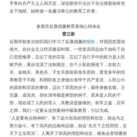
手奔向共产主义人间天堂，深信那些不法分子在法律面前终究
走下地狱。始终做一名廉洁奉公的教育工作者。
参观市反腐倡廉教育基地心得体会
曹立新
近期学校多次组织我们学习了反腐倡廉的
报告
，对我思想震动
很大。在社会主义经济建设时期，一些党员同志由于放松了自
己思想修养，忘记了党的宗旨，忘记了自己手中的权力是人民
赋予的，逐步淡漠了法制观念，在个人私欲驱使下，在权力
关、金钱关、美色关、子女关面前前丧失原则，置党多年的培
养教育于不顾，利用职务之便做出有悖于共产党员、人民公仆
的原则和宗旨的事情，迈出了罪恶的步子，最终身败名裂。王
宝森、成克杰、胡长清等都是典型的例子。原来是人民的干
部，现在成了人民的罪人，其教训是惨痛的。前车之鉴，后车
之师，我们一定要从这些案例中吸取教育，引以为戒。
“人是要有点精神的”。有了远大崇高的理想和信念，就会为之
努力奋斗。有了高尚的品格和品德，就会“先天下之忧而忧，后
天下之乐而乐”。人离开了崇高的理想和信念，难免会变得庸俗