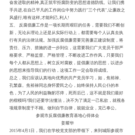
奋发进取的精神,真正筑牢拒腐防变的思想道德防线。让我们携
手共进,在自己平凡的工作岗位中努力践行"三个代表",让廉政之
风盛行,唯有这样,才能利己,利人!
五、 反腐倡廉工作是一项长期而艰巨的任务，需要我们不断创
新，无论从理论上还是从实际行动上，都需要每个人认真去执
行有关的法律法规。加强反腐倡廉需要完善廉正建设制度，将
责任、压力、措施的进一步到位，这需要我们广大党员干部严
格要求、严格监督、严格管理，不断改进工作作风，只要我们
每个人都从思想上，树立反对腐败，提倡廉洁的思想，以进步
的思想来指导我们的行动，这项工作一定会取得成绩。
总之，我们应该认真地向优秀的共产党员学习，如，焦裕禄、
孔繁森。焦裕禄同志身怀爱民之心，始终保持人民公仆的本
色，为了人民的利益鞠躬尽瘁，死而后已，这不就是我们最好
的楷模吗?我们还要学法懂法，决不为了满足一己私欲，就视各
项规章制度于不顾。做到自节自律，兢兢业业，克己奉公。
参观市反腐倡廉教育基地心得体会
姜耀华
2015年4月1日，我们在学校党支部的带领下，来到城阳参观市