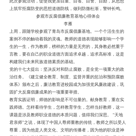
此次参观活动，促使我更加自重、自省、自警、自励，从思想
上筑牢拒腐防变的思想道德防线，做到防微杜渐，警钟长鸣。
参观市反腐倡廉教育基地心得体会
李雁
上周，跟随学校参观了青岛市反腐倡廉基地。一个个活生生的
案例不停的触动着我的灵魂。教师的道德表现能够影响一个学
生的一生，作为教师，榜样的力量是无穷的，其身教必然重于
言教，要在自己的职业道德方面追求卓越，追求高标准，这是
构建我们未来民族道德素质的基础。
党的十七大提出：坚决反对和防止腐败，是全党一项重大的政
治任务。《建立健全教育、制度、监督并重的惩治和预防腐败
体系》颁布之后，廉洁教育进校园成为加强党风廉政建设，巩
固扩大反腐倡廉成果的一项重要举措。
教育实践证明，师德的影响是不可估量的。献身教育，重在实
践师德。怎样看待学生，怎样教育学生，怎样当好教师，这一
课题是涉及教师职业道德的本质问题，值得我们深思。 “天地
君亲师”之说，体现了中国人尊师重教的传统，教师之所以受人
尊重，因为他是人类文化、文明的传播者，因为他的职业是神