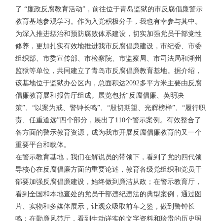
了 “廉政反腐教育活动”，前往位于青岛监狱的市反腐倡廉警示
教育基地参观学习。作为入党积极分子，我也有幸参与其中。
为深入推进惩治和预防腐败体系建设，切实加强党员干部党性
修养，更加扎实有效地推进我市反腐倡廉建设，市纪委、市委
组织部、市委宣传部、市检察院、市监察局、市司法局和湖州
监狱等单位，共同建立了青岛市反腐倡廉教育基地。据介绍，
该基地位于监狱办公区内，总面积达2092多平方米主要由反腐
倡廉教育展和报告厅组成。展览包括“反腐倡廉、英明决
策”、“以案为戒、警钟长鸣”、“殷切期望、光辉榜样”、“履行职
责、任重道远”四个部分，展出了110个警示案例。有效整合了
各方面的警示教育资源，成为我市开展反腐倡廉教育的又一个
重要平台和载体。
在警示教育基地，我们在解说员的带领下，看到了党的四代领
导核心在反腐倡廉方面的重要论述，教育各级党组织和党员干
部要加强反腐倡廉建设，始终做到廉洁从政；在警示教育厅，
看到全国和本地查处的党员干部违纪违法的典型案例，通过图
片、实物和多媒体展示，让观众吸取前车之鉴，做到警钟长
鸣；在勤廉风范厅，看到生动详实的文字资料和珍贵的历史照