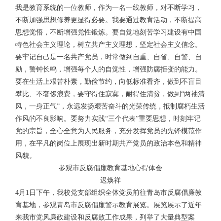
我是教育系统的一位教师，作为一名一线教师，对不断学习，
不断加强思想修养更显得必要。我要通过教育活动，不断提高
思想觉悟，不断增强党性锻炼。要自觉地刻苦学习建设有中国
特色社会主义理论，树立共产主义理想，坚定社会主义信念。
要牢记自己是一名共产党员，时常做到自重、自省、自警、自
励，警钟长鸣，增强每个人的自觉性，增强防腐拒变的能力。
要在生活上艰苦朴素，勤俭节约，向低标准看齐，做到不盲目
攀比、不奢侈浪费，要守得住寂寞，耐得住清贫，做到“两袖清
风，一身正气”，永远发扬艰苦奋斗的光荣传统，抵制腐朽生活
作风的不良影响。要努力实践“三个代表”重要思想，时刻牢记
党的宗旨，全心全意为人民服务，充分发挥党员的先锋模范作
用，在平凡的岗位上展现出新时期共产党员的政治本色和精神
风貌。
参观市反腐倡廉教育基地心得体会
迟焕祥
4月1日下午，我校党支部组织全体党员前往青岛市反腐倡廉教
育基地，参观青岛市反腐倡廉警示教育展览。展览展示了近年
来我市党风廉政建设和反腐败工作成果，列举了大量典型案