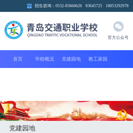
招生咨询：0532-83666626 83645725 18053292978
官方公众号
首页
学校概况
党建园地
教工家园
团聚青春
教学科研
德育工作
校务公开
招生实习
信息公开
社会培训
合作企业招聘
党建园地