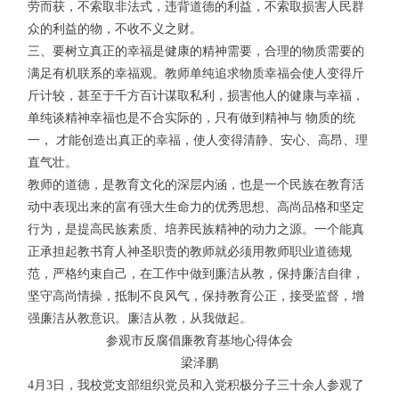
劳而获，不索取非法式，违背道德的利益，不索取损害人民群
众的利益的物，不收不义之财。
三、要树立真正的幸福是健康的精神需要，合理的物质需要的
满足有机联系的幸福观。教师单纯追求物质幸福会使人变得斤
斤计较，甚至于千方百计谋取私利，损害他人的健康与幸福，
单纯谈精神幸福也是不合实际的，只有做到精神与 物质的统
一， 才能创造出真正的幸福，使人变得清静、安心、高昂、理
直气壮。
教师的道德，是教育文化的深层内涵，也是一个民族在教育活
动中表现出来的富有强大生命力的优秀思想、高尚品格和坚定
行为，是提高民族素质、培养民族精神的动力之源。一个能真
正承担起教书育人神圣职责的教师就必须用教师职业道德规
范，严格约束自己，在工作中做到廉洁从教，保持廉洁自律，
坚守高尚情操，抵制不良风气，保持教育公正，接受监督，增
强廉洁从教意识。廉洁从教，从我做起。
参观市反腐倡廉教育基地心得体会
梁泽鹏
4月3日，我校党支部组织党员和入党积极分子三十余人参观了