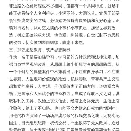
罪道路的心路历程也不尽相同，但都有一个共同特点，就是不
能正确看待个人名利得失，小洞不补，大洞吃苦。党员干部要
筑牢拒腐防变的防线，必须始终保持高度警惕和良好心态，正
确对待名利，从司空见惯的小事和小节抓起，加强世界观改
造，树立正确的权力观、地位观、利益观，自觉抵制不良思想
的侵蚀，切实做到未雨绸缪，防患于未然。
三、加强思想教育，筑严思想防线
作为一名干部要加强学习，学习党的方针政策和法律法规，加
强自身世界观的改造，从思想上筑牢拒腐防变的思想防线。从
一个个鲜活的典型案件中不难看出，不注重自身学习，不注重
世界观、人生观和价值观的改造，私欲膨胀，背弃共产主义理
想和党的宗旨，人生观、价值观偏离了正确方向，道德观念失
衡，把国家和人民赋予的神圣权力，当成了谋取不义之财，谋
取私利的工具，政治上丧失信念、经济上贪得无厌、生活上腐
化堕落，踏上了不归路。他们的不义之财来自权力的“魔棒”，
用他的权力演绎了一场场淋漓尽致的权钱交易之戏，无视党纪
国法，目无组织纪律，权钱交易，严重败坏了党风政风，通过
警示教育，使大家深刻地认识到开展警示教育的重要性和必要