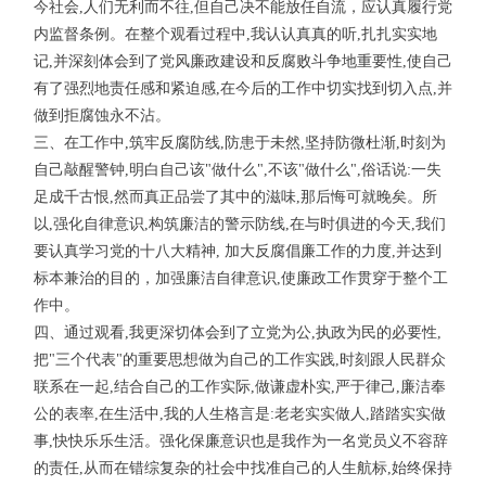
今社会,人们无利而不往,但自己决不能放任自流，应认真履行党
内监督条例。在整个观看过程中,我认认真真的听,扎扎实实地
记,并深刻体会到了党风廉政建设和反腐败斗争地重要性,使自己
有了强烈地责任感和紧迫感,在今后的工作中切实找到切入点,并
做到拒腐蚀永不沾。
三、在工作中,筑牢反腐防线,防患于未然,坚持防微杜渐,时刻为
自己敲醒警钟,明白自己该"做什么",不该"做什么",俗话说:一失
足成千古恨,然而真正品尝了其中的滋味,那后悔可就晚矣。所
以,强化自律意识,构筑廉洁的警示防线,在与时俱进的今天,我们
要认真学习党的十八大精神, 加大反腐倡廉工作的力度,并达到
标本兼治的目的，加强廉洁自律意识,使廉政工作贯穿于整个工
作中。
四、通过观看,我更深切体会到了立党为公,执政为民的必要性,
把"三个代表"的重要思想做为自己的工作实践,时刻跟人民群众
联系在一起,结合自己的工作实际,做谦虚朴实,严于律己,廉洁奉
公的表率,在生活中,我的人生格言是:老老实实做人,踏踏实实做
事,快快乐乐生活。强化保廉意识也是我作为一名党员义不容辞
的责任,从而在错综复杂的社会中找准自己的人生航标,始终保持