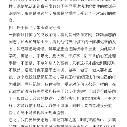
性，深刻地认识到贪污腐败分子等严重违法违纪案件的教训是
深刻的，影响是深远的，后果是严重的，受到了一次深刻的教
育。
四、严于律己，带头遵纪守法
一例例触目惊心的腐败案例，看到昔日热血方刚、踌躇满志的
同志，如今却身陷囹圄，看到他们声泪俱下的忏悔和迟来的反
省，深感震憾与惋惜。筑牢思想道德防线非常重要，为此应常
学习、辩是非、不攀比、想大事、干好事，以平常的心态处理
事情，不羡慕、不嫉妒别人的富有，只有这样才能做到顺境时
不飘然，逆境时也不至于太消沉。做事、做官、做人要有底
线，这个底线就是党纪国法，要真正把党纪国法作为自己的行
为准则。党的纪律、各种法律、规定对任何人都是一样的，在
纪律面前没有特殊党员和特殊干部，作为银行干部更不能等同
于一般群众，必须严格遵守，模范执行各项党纪国法，只有这
样，才能取信于群众，取信于组织。同时，要自觉地接受监
督，而绝不能漠视甚至规避监督。
总之，我们要居安思危，牢记前车之鉴，时刻警醒自己，力戒
骄满，充分认识加强党风廉政建设的重要意义，严格以优秀共