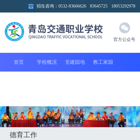
招生咨询：0532-83666626 83645725 18053292978
官方公众号
首页
学校概况
党建园地
教工家园
团聚青春
教学科研
德育工作
校务公开
招生实习
信息公开
社会培训
合作企业招聘
德育工作