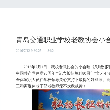
青岛交通职业学校老教协会小
2016/7/12 9:30:25
84
次
2016
年
7
月
1
日，我校老教协会的小合唱《又唱浏
中国共产党建党
95
周年”“纪念长征胜利
80
周年”文艺汇
全体演职人员在学校领导关心支持下取得的好成绩。
工和离退休老干部老教师无不欢欣鼓舞！