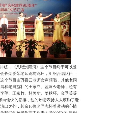
的排练，《又唱浏阳河》这个节目终于可以登
助会长栾爱荣老师跑前跑后，组织合唱队伍，
。这个节目由万喜云老师女声领唱，其他老同
其昌和老当益壮的王家立、蓝咏今老师，还有
、李萍、王京竹、林美华、姜秋环、金季英等
张而愉快的彩排，他的热情表扬大大鼓励了老
加演出之外，其余
10
位老同志怀着激动的心情
作为我们学校老教育工作者向党的
95
岁生日献