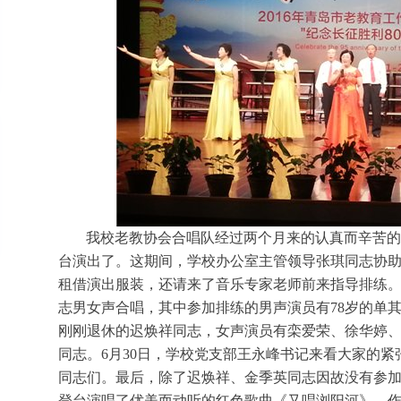
我校老教协会合唱队经过两个月来的认真而辛苦
台演出了。这期间，学校办公室主管领导张琪同志协
租借演出服装，还请来了音乐专家老师前来指导排练
志男女声合唱，其中参加排练的男声演员有
78
岁的单
刚刚退休的迟焕祥同志，女声演员有栾爱荣、徐华婷
同志。
6
月
30
日，学校党支部王永峰书记来看大家的紧
同志们。最后，除了迟焕祥、金季英同志因故没有参
登台演唱了优美而动听的红色歌曲《又唱浏阳河》，