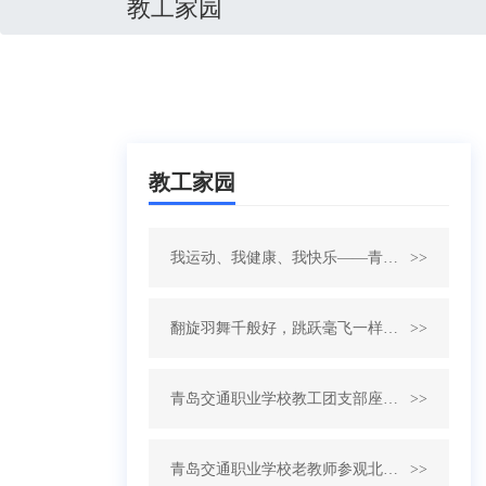
教工家园
教工家园
我运动、我健康、我快乐——青岛交通职业学校2022年三八节健身活动
>>
翻旋羽舞千般好，跳跃毫飞一样佳——记我校教师参加2018青岛市教育局庆三八
>>
青岛交通职业学校教工团支部座谈会
>>
青岛交通职业学校老教师参观北校区纪实
>>